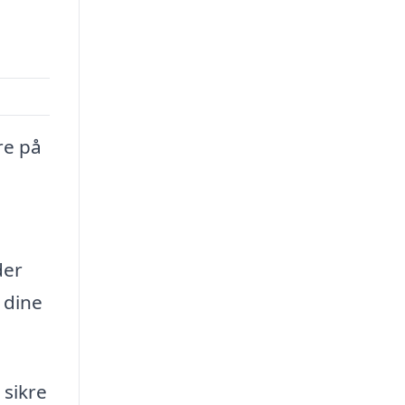
re på
der
 dine
 sikre