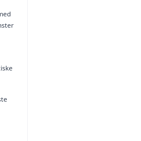
 med
mster
tiske
ste