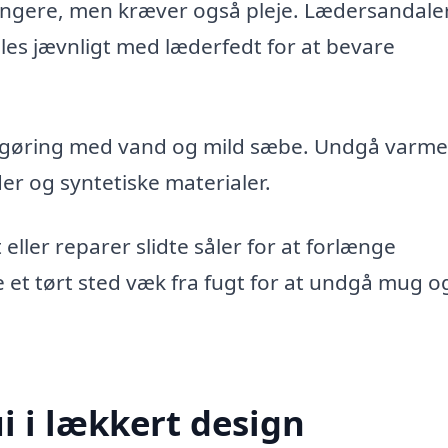
længere, men kræver også pleje. Lædersandaler
es jævnligt med læderfedt for at bevare
rengøring med vand og mild sæbe. Undgå varm
er og syntetiske materialer.
 eller reparer slidte såler for at forlænge
 et tørt sted væk fra fugt for at undgå mug o
ui i lækkert design