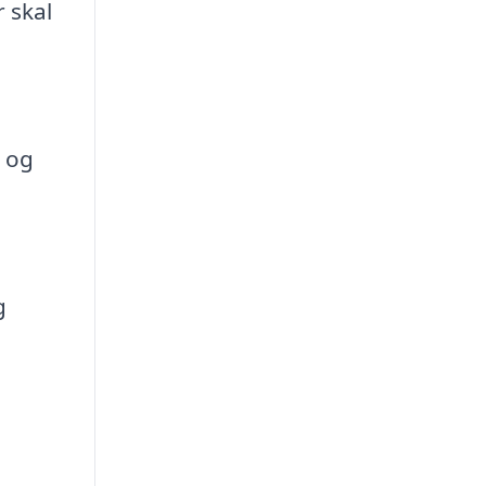
 skal
e og
g